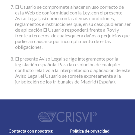
El Usuario se compromete a hacer un uso correcto de
esta Web de conformidad con la Ley, con el presente
Aviso Legal, así como con las demás condiciones,
reglamentos e instrucciones que, en su caso, pudieran ser
de aplicación El Usuario responderá frente a Rovi y
frente a terceros, de cualesquiera daños o perjuicios que
pudieran causarse por incumplimiento de estas
obligaciones.
El presente Aviso Legal se rige íntegramente por la
legislación española. Para la resolución de cualquier
conflicto relativo a la interpretación o aplicación de este
Aviso Legal, el Usuario se somete expresamente a la
jurisdicción de los tribunales de Madrid (España).
Contacta con nosotros:
Política de privacidad