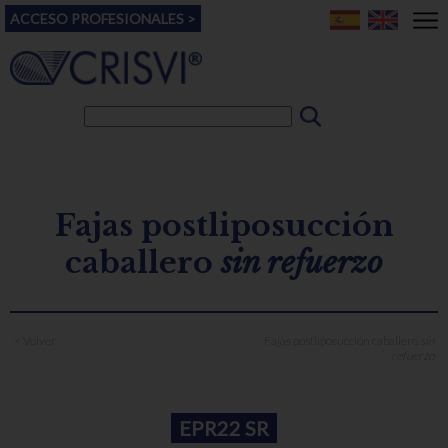
ACCESO PROFESIONALES >
Fajas postliposucción
caballero
sin refuerzo
< Volver
Fajas postliposucción caballero
sin
refuerzo
EPR22 SR