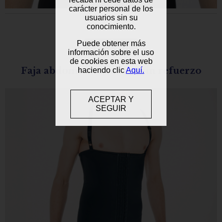
carácter personal de los
usuarios sin su
conocimiento.
Puede obtener más
EPR24 SR
información sobre el uso
de cookies en esta web
Faja abdomen caballero sin refuerzo
haciendo clic
Aquí.
ACEPTAR Y
SEGUIR