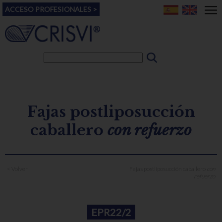
ACCESO PROFESIONALES >
Fajas postliposucción
caballero
con refuerzo
< Volver
Fajas postliposucción caballero
con
refuerzo
EPR22/2