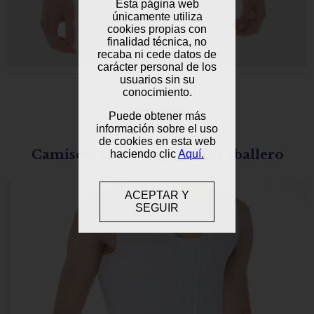
Esta página web
únicamente utiliza
cookies propias con
finalidad técnica, no
recaba ni cede datos de
carácter personal de los
usuarios sin su
conocimiento.
Puede obtener más
EPR25
información sobre el uso
de cookies en esta web
Camiseta sin mangas body caballero
haciendo clic
Aquí.
ACEPTAR Y
SEGUIR