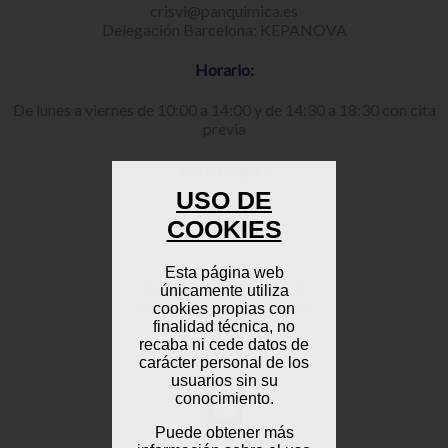
crisvi@panquimica.es
Delegación Barcelona: KEPANOVA
Horario:
De lunes a viernes de 10:00 a 14:00 y de 14:30 a 18:30 con cita
previa
Como llegar:
USO DE
COOKIES
Ópera: líneas 2 y 5
Esta página web
Santo Domingo: línea 2
únicamente utiliza
Sol: líneas 1,2 y 3 y RENFE
cookies propias con
Callao: líneas 3 y 5
finalidad técnica, no
recaba ni cede datos de
carácter personal de los
usuarios sin su
conocimiento.
Puede obtener más