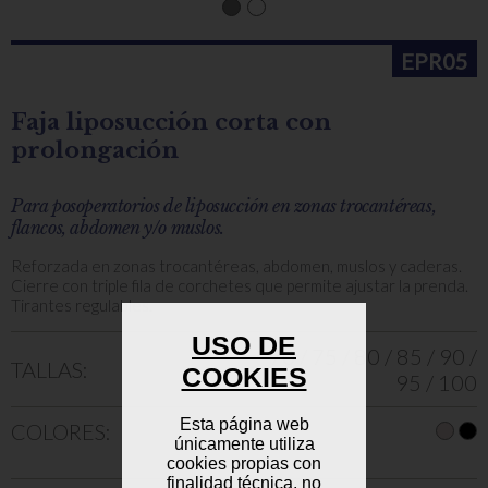
EPR05
Faja liposucción corta con
prolongación
Para posoperatorios de liposucción en zonas trocantéreas,
flancos, abdomen y/o muslos.
Reforzada en zonas trocantéreas, abdomen, muslos y caderas.
Cierre con triple fila de corchetes que permite ajustar la prenda.
Tirantes regulables.
USO DE
70 / 75 / 80 / 85 / 90 /
TALLAS:
COOKIES
95 / 100
Esta página web
COLORES:
únicamente utiliza
cookies propias con
finalidad técnica, no