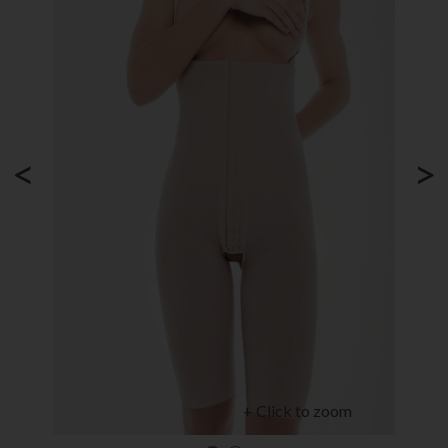
<
>
+ Click to zoom