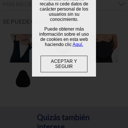
MÁS INFORMACIÓN:
recaba ni cede datos de
carácter personal de los
usuarios sin su
conocimiento.
SE PUEDE COMBINAR CON...
Puede obtener más
información sobre el uso
de cookies en esta web
haciendo clic
Aquí.
ACEPTAR Y
SEGUIR
Quizás también
interese...