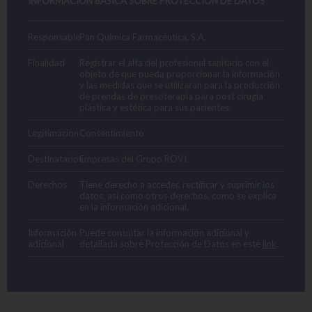
INFORMACIÓN BÁSICA SOBRE PROTECCIÓN DE DATOS
Responsable
Pan Química Farmacéutica, S.A.
Finalidad
Registrar el alta del profesional sanitario con el
objeto de que pueda proporcionar la información
y las medidas que se utilizarán para la producción
de prendas de presoterapia para post cirugía
plástica y estética para sus pacientes.
Legitimación
Consentimiento
Destinatarios
Empresas del Grupo ROVI.
Derechos
Tiene derecho a acceder, rectificar y suprimir los
datos, así como otros derechos, como se explica
en la información adicional.
Información
Puede consultar la información adicional y
adicional
detallada sobre Protección de Datos en este
link
.