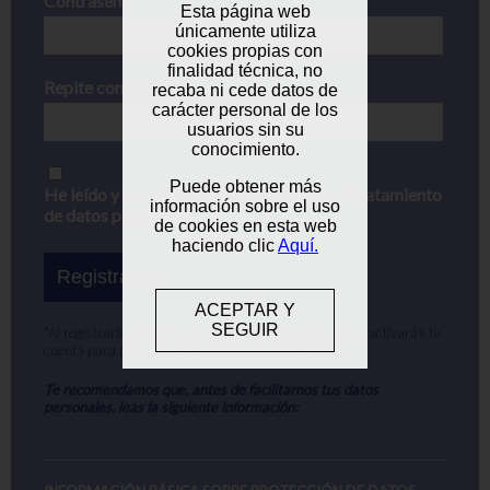
Contraseña
Esta página web
únicamente utiliza
cookies propias con
finalidad técnica, no
Repite contraseña
recaba ni cede datos de
carácter personal de los
usuarios sin su
conocimiento.
Puede obtener más
He leído y acepto la información sobre el tratamiento
información sobre el uso
de datos personales.
de cookies en esta web
haciendo clic
Aquí.
ACEPTAR Y
SEGUIR
*Al registrarte recibirás un correo un enlace con el que activarás tu
cuenta para poder acceder al área de profesionales.
Te recomendamos que, antes de facilitarnos tus datos
personales, leas la siguiente información: